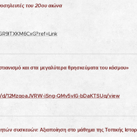
ι νοσηλευτές του 20ου αιώνα
PaGR9lTXKM6CxG?ref=Link
στιανισμό και στα μεγαλύτερα θρησκεύματα του κόσμου»
file/d/12MzqoaJVRW-iSng-QMv5vlG-bDaKTSUq/view
νητών συσκευών: Αξιοποίηση στο μάθημα της Τοπικής Ιστο