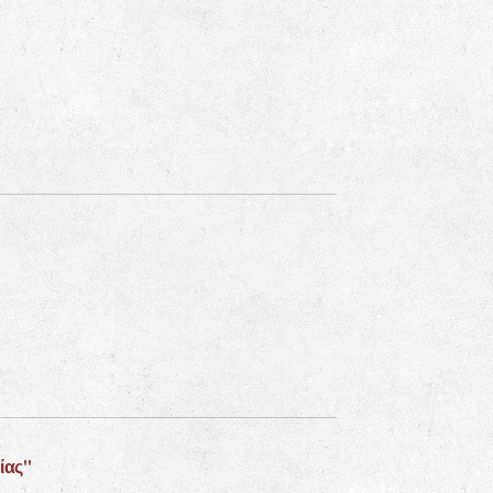
ρίας"