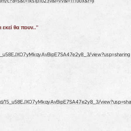
com/c?a=s&t=fks1p1o23v&l=vv&i=fffoox&r=jl
εκεί θα πουν.."
/d/15_u58EJXO7yMkqyAvBipE7SA47e2y8_3/view?usp=sharing
file/d/15_u58EJXO7yMkqyAvBipE7SA47e2y8_3/view?usp=sha