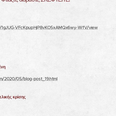
.. Φτιάξτε, διαβάστε, ΣΚΕΦΤΕΙΤΕ!
ile/d/1gJUG-VFcKpupHjP8vKO5xAMQx6wy-WfV/view
ένη
com/2020/05/blog-post_19.html
ελικής κρίσης