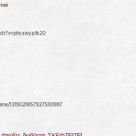
στού
watch?v=phcxwyptk20
scene/1319021857927593987