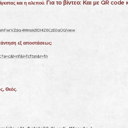
Για το βίντεο: Και με QR code κα
ίγκιπας και η αλεπού.
1YXEehFwrVZdq-4Mmskj9DHlZ6CzE0gO0/view
απάντηση εξ αποστάσεως:
c?a=c&l=nf&i=fcftsn&r=fn
ς, Θεός.