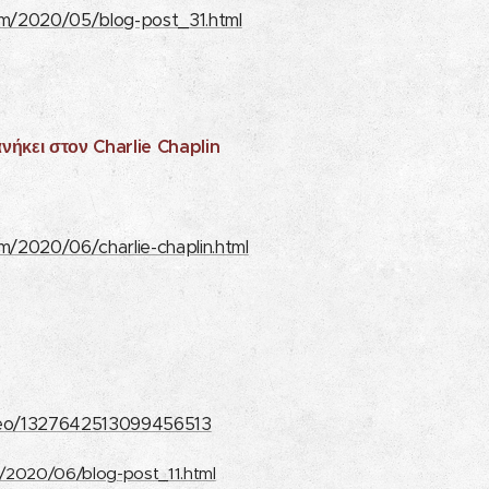
com/2020/05/blog-post_31.html
ανήκει στον Charlie Chaplin
om/2020/06/charlie-chaplin.html
ideo/1327642513099456513
m/2020/06/blog-post_11.html