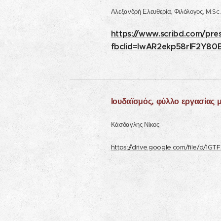
Αλεξανδρή Ελευθερία, Φιλόλογος, M.S
https://www.scribd.com/pre
fbclid=IwAR2ekp58rlF2Y
Ιουδαϊσμός, φύλλ
ο εργασίας 
Κάσδαγλης Νίκος
https://drive.google.com/file/d/