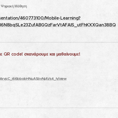
c. Ψηφιακή Μάθηση
sentation/460773100/Mobile-Learning?
80B6N8bqSLe23ZufABGQzFarVtAFAlS_utFhKXXQan38BQ
με QR code!
σκανάρουμε και μαθαίνουμε!
1GTFArvjcC_i66bbobHNuASbvNjAVs4_h/view