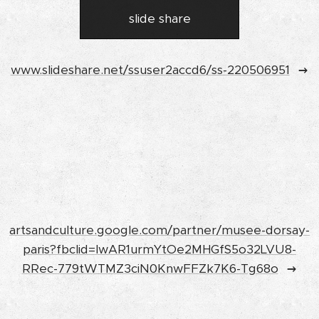
slide share
www.slideshare.net/ssuser2accd6/ss-220506951
artsandculture.google.com/partner/musee-dorsay-
paris?fbclid=IwAR1urmYtOe2MHGfS5o32LVU8-
RRec-779tWTMZ3ciN0KnwFFZk7K6-Tg68o